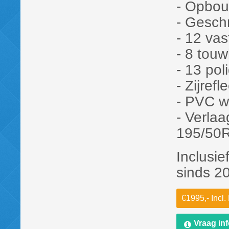
- Opbou
- Gesch
- 12 va
- 8 tou
- 13 poli
- Zijrefl
- PVC w
- Verla
195/50
Inclusie
sinds 2
€1995,- Incl
Vraag in