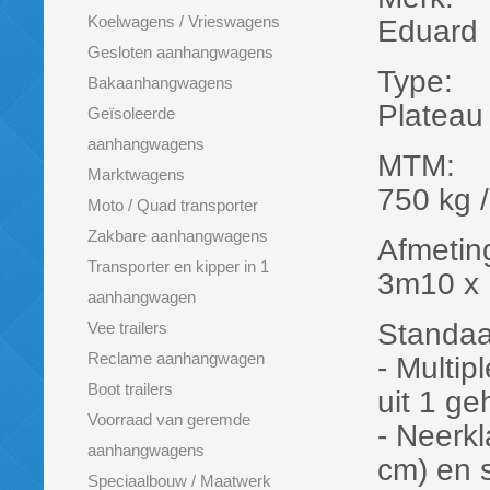
Koelwagens / Vrieswagens
Eduard
Gesloten aanhangwagens
Type:
Bakaanhangwagens
Platea
Geïsoleerde
aanhangwagens
MTM:
Marktwagens
750 kg 
Moto / Quad transporter
Zakbare aanhangwagens
Afmetin
Transporter en kipper in 1
3m10 x 
aanhangwagen
Standaar
Vee trailers
Reclame aanhangwagen
- Multip
Boot trailers
uit 1 g
Voorraad van geremde
- Neerk
aanhangwagens
cm) en 
Speciaalbouw / Maatwerk