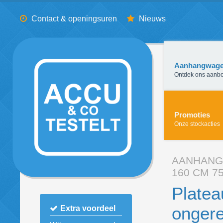
Contact & openingsuren
Nieuws
Aanhangwag
Ontdek ons aanb
Promoties
Onze stockacties
AANHAN
160 CM 
Platea
onger
Extra voordeel