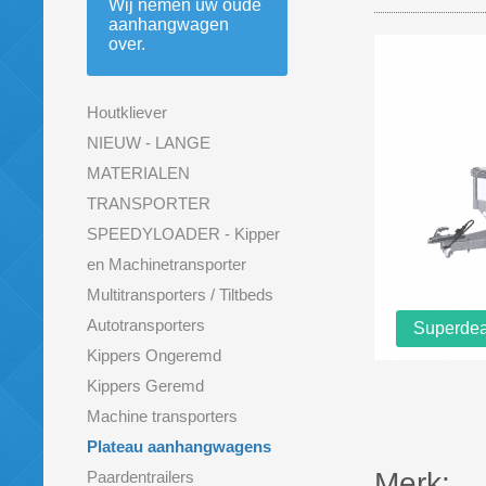
Wij nemen uw oude
aanhangwagen
over.
Houtkliever
NIEUW - LANGE
MATERIALEN
TRANSPORTER
SPEEDYLOADER - Kipper
en Machinetransporter
Multitransporters / Tiltbeds
Autotransporters
Superdea
Kippers Ongeremd
Kippers Geremd
Machine transporters
Plateau aanhangwagens
Merk:
Paardentrailers