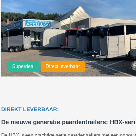
Superdeal
Direct leverbaar
DIREKT LEVERBAAR:
De nieuwe generatie paardentrailers: HBX-seri
De HBX is een prachtige serie paardentrailers met een opbouw 