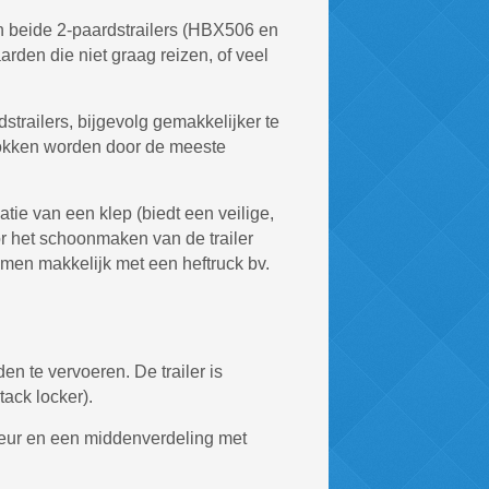
in beide 2-paardstrailers (HBX506 en
rden die niet graag reizen, of veel
strailers, bijgevolg gemakkelijker te
trokken worden door de meeste
atie van een klep (biedt een veilige,
or het schoonmaken van de trailer
men makkelijk met een heftruck bv.
en te vervoeren. De trailer is
ack locker).
edeur en een middenverdeling met