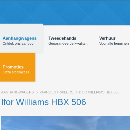
Aanhangwagens
Tweedehands
Verhuur
Ontdek ons aanbod
Gegarandeerde kwaliteit
Voor alle termijnen
Promoties
Onze stockacties
AANHANGWAGENS
PAARDENTRAILERS
IFOR WILLIAMS HBX 506
Ifor Williams HBX 506