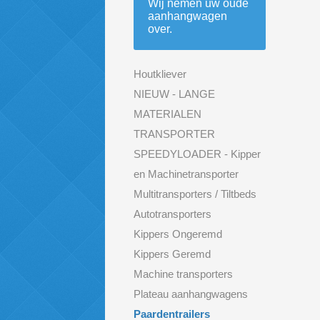
Wij nemen uw oude
aanhangwagen
over.
Houtkliever
NIEUW - LANGE
MATERIALEN
TRANSPORTER
SPEEDYLOADER - Kipper
en Machinetransporter
Multitransporters / Tiltbeds
Autotransporters
Kippers Ongeremd
Kippers Geremd
Machine transporters
Plateau aanhangwagens
Paardentrailers