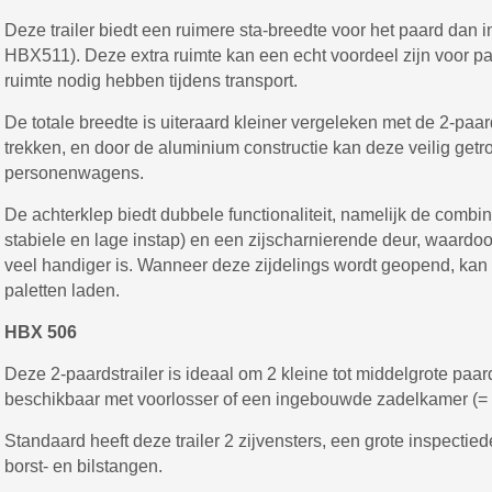
Deze trailer biedt een ruimere sta-breedte voor het paard dan 
HBX511). Deze extra ruimte kan een echt voordeel zijn voor paa
ruimte nodig hebben tijdens transport.
De totale breedte is uiteraard kleiner vergeleken met de 2-paard
trekken, en door de aluminium constructie kan deze veilig ge
personenwagens.
De achterklep biedt dubbele functionaliteit, namelijk de combin
stabiele en lage instap) en een zijscharnierende deur, waardo
veel handiger is. Wanneer deze zijdelings wordt geopend, kan 
paletten laden.
HBX 506
Deze 2-paardstrailer is ideaal om 2 kleine tot middelgrote paard
beschikbaar met voorlosser of een ingebouwde zadelkamer (= t
Standaard heeft deze trailer 2 zijvensters, een grote inspecti
borst- en bilstangen.