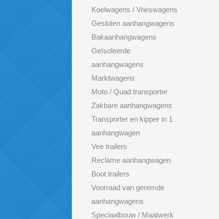
Koelwagens / Vrieswagens
Gesloten aanhangwagens
Bakaanhangwagens
Geïsoleerde
aanhangwagens
Marktwagens
Moto / Quad transporter
Zakbare aanhangwagens
Transporter en kipper in 1
aanhangwagen
Vee trailers
Reclame aanhangwagen
Boot trailers
Voorraad van geremde
aanhangwagens
Speciaalbouw / Maatwerk