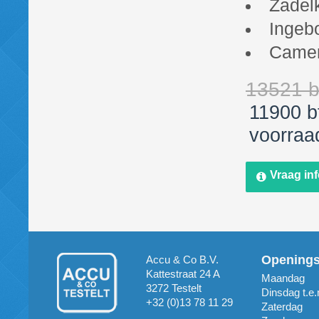
Zadel
Ingeb
Camera
13521 b
11900 b
voorraad
Vraag in
Opening
Accu & Co B.V.
Kattestraat 24 A
Maandag
3272 Testelt
Dinsdag t.e.
+32 (0)13 78 11 29
Zaterdag