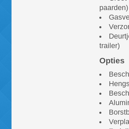
paarden)
Gasve
Verzo
Deurtj
trailer)
Opties
Besch
Hengs
Besche
Alumi
Borstb
Verpl