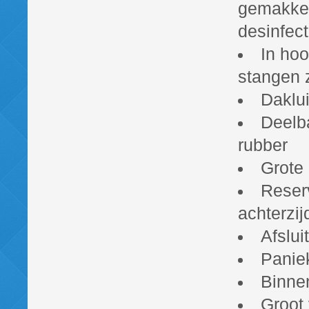
gemakkeli
desinfect
In hoo
stangen 
Daklu
Deelb
rubber
Grote 
Reser
achterzij
Afslui
Paniek
Binnen
Groot 