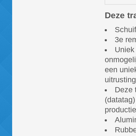
​Deze tr
Schuif
3e rem
Uniek
onmogelij
een uniek
uitrusting
Deze t
(datatag)
productie
Alumi
Rubber