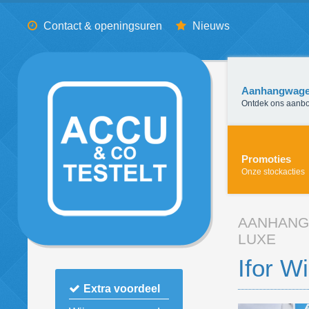
Contact & openingsuren
Nieuws
Aanhangwag
Ontdek ons aanb
Promoties
Onze stockacties
AANHAN
LUXE
Ifor W
Extra voordeel