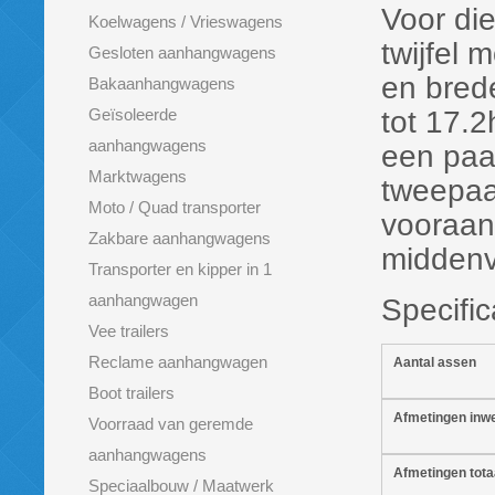
Voor di
Koelwagens / Vrieswagens
twijfel 
Gesloten aanhangwagens
en bred
Bakaanhangwagens
Geïsoleerde
tot 17.
aanhangwagens
een paar
Marktwagens
tweepaar
Moto / Quad transporter
vooraan,
Zakbare aanhangwagens
middenve
Transporter en kipper in 1
aanhangwagen
Specific
Vee trailers
Reclame aanhangwagen
Aantal assen
Boot trailers
Afmetingen inw
Voorraad van geremde
aanhangwagens
Afmetingen tota
Speciaalbouw / Maatwerk