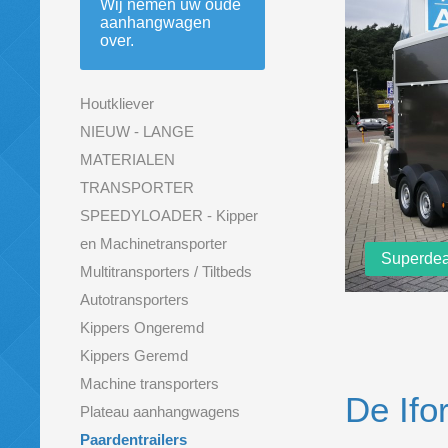
Wij nemen uw oude
aanhangwagen
over.
Houtkliever
NIEUW - LANGE
MATERIALEN
TRANSPORTER
SPEEDYLOADER - Kipper
en Machinetransporter
Superdea
Multitransporters / Tiltbeds
Autotransporters
Kippers Ongeremd
Kippers Geremd
Machine transporters
De Ifo
Plateau aanhangwagens
Paardentrailers