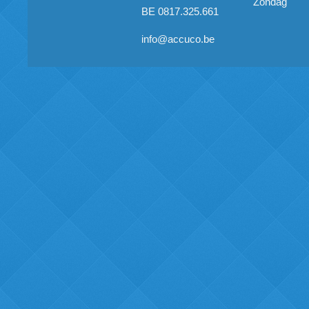
Zondag
BE 0817.325.661
info@accuco.be