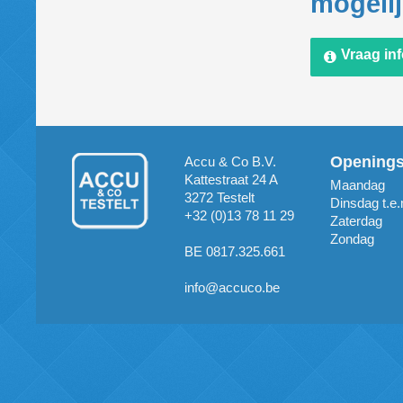
mogeli
Vraag in
Opening
Accu & Co B.V.
Kattestraat 24 A
Maandag
3272 Testelt
Dinsdag t.e.
+32 (0)13 78 11 29
Zaterdag
Zondag
BE 0817.325.661
info@accuco.be