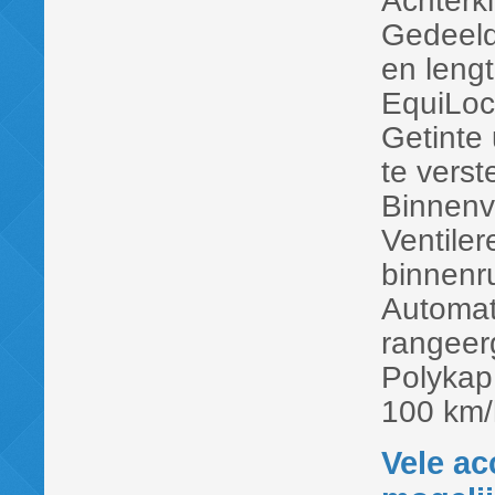
Achterkl
Gedeeld
en leng
EquiLoc
Getinte 
te verst
Binnenve
Ventiler
binnenr
Automat
rangeer
Polykap 
100 km/h
Vele ac