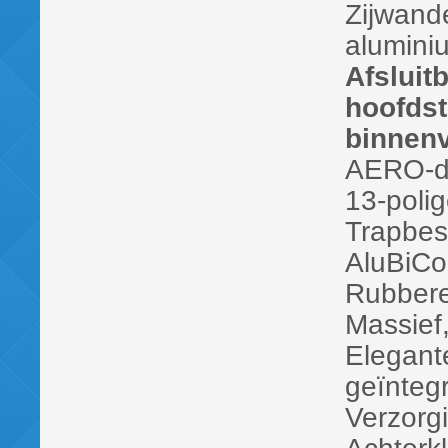
Zijwand
alumini
Afsluit
hoofdst
binnenv
AERO-dy
13-polig
Trapbes
AluBiCo
Rubberen
Massief
Elegant
geïntegr
Verzorg