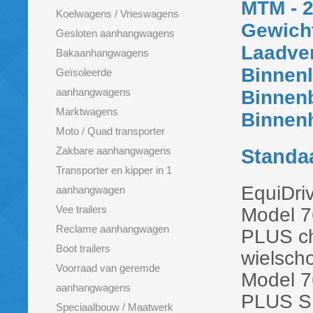
MTM - 2
Koelwagens / Vrieswagens
Gewicht
Gesloten aanhangwagens
Laadve
Bakaanhangwagens
Binnen
Geïsoleerde
aanhangwagens
Binnen
Marktwagens
Binnen
Moto / Quad transporter
Zakbare aanhangwagens
Standaa
Transporter en kipper in 1
EquiDri
aanhangwagen
Vee trailers
Model 7
Reclame aanhangwagen
PLUS ch
Boot trailers
wielsch
Voorraad van geremde
Model 7
aanhangwagens
PLUS S 
Speciaalbouw / Maatwerk