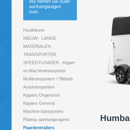
Wij nemen uw oude
aanhangwagen
over.
Houtkliever
NIEUW - LANGE
MATERIALEN
TRANSPORTER
SPEEDYLOADER - Kipper
en Machinetransporter
Multitransporters / Tiltbeds
Autotransporters
Kippers Ongeremd
Kippers Geremd
Machine transporters
Humbau
Plateau aanhangwagens
Paardentrailers