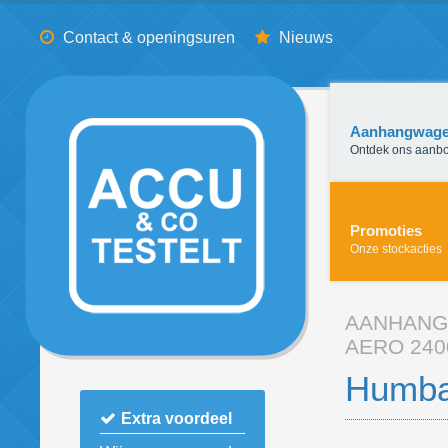
Contact & openingsuren
Nieuws
Aanhangwag
Ontdek ons aanb
Promoties
Onze stockacties
AANHAN
AERO 240
Humba
Extra voordeel