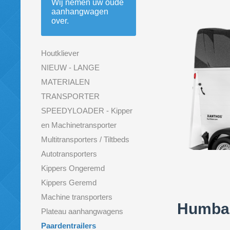
Wij nemen uw oude
aanhangwagen
over.
Houtkliever
NIEUW - LANGE
MATERIALEN
TRANSPORTER
SPEEDYLOADER - Kipper
en Machinetransporter
Multitransporters / Tiltbeds
Autotransporters
Kippers Ongeremd
Superdea
Kippers Geremd
Machine transporters
Humbau
Plateau aanhangwagens
Paardentrailers