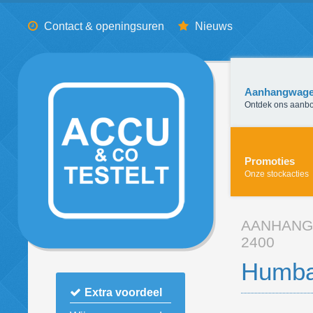
Contact & openingsuren
Nieuws
Aanhangwag
Ontdek ons aanb
Promoties
Onze stockacties
AANHAN
2400
Humba
Extra voordeel