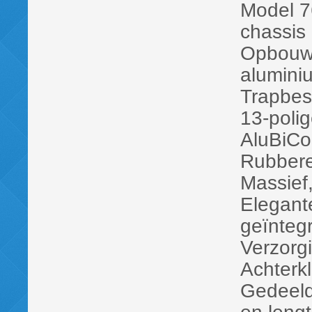
Model 7
chassis
Opbouw 
alumini
Trapbes
13-polig
AluBiCo
Rubberen
Massief
Elegant
geïntegr
Verzorg
Achterkl
Gedeeld