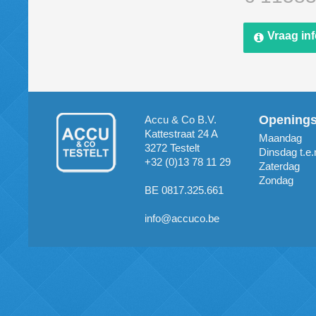
Vraag in
Opening
Accu & Co B.V.
Kattestraat 24 A
Maandag
3272 Testelt
Dinsdag t.e.
+32 (0)13 78 11 29
Zaterdag
Zondag
BE 0817.325.661
info@accuco.be