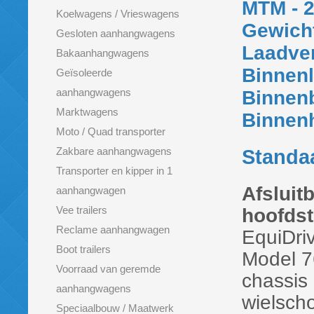
MTM - 2
Koelwagens / Vrieswagens
Gewicht
Gesloten aanhangwagens
Laadve
Bakaanhangwagens
Binnen
Geïsoleerde
aanhangwagens
Binnen
Marktwagens
Binnen
Moto / Quad transporter
Zakbare aanhangwagens
Standaa
Transporter en kipper in 1
Afsluit
aanhangwagen
Vee trailers
hoofdst
Reclame aanhangwagen
EquiDri
Boot trailers
Model 7
Voorraad van geremde
chassis
aanhangwagens
wielsch
Speciaalbouw / Maatwerk