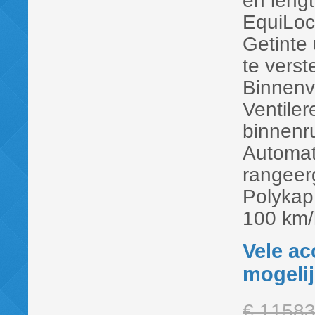
en leng
EquiLoc
Getinte 
te verst
Binnenve
Ventiler
binnenr
Automat
rangeer
Polykap 
100 km/h
Vele ac
mogeli
€ 1158