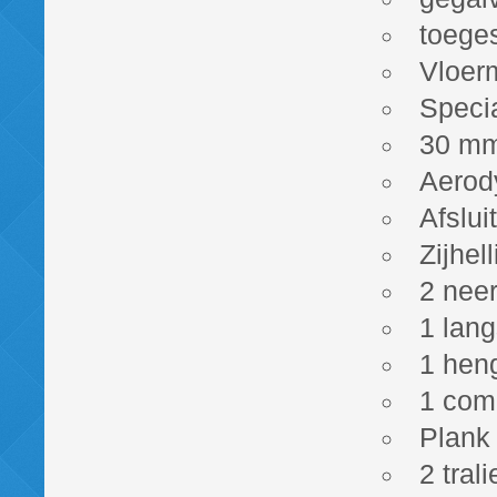
toeges
Vloer
Specia
30 mm 
Aerod
Afslui
Zijhel
2 nee
1 lang
1 heng
1 com
Plank 
2 tral