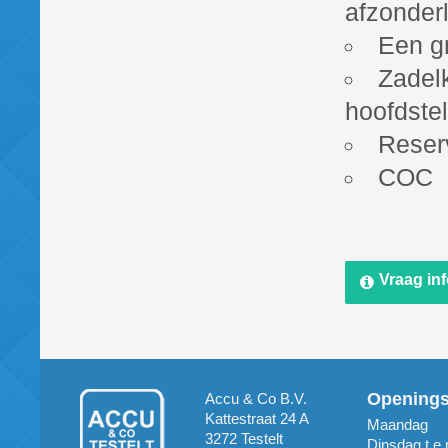
afzonderl
Een gr
Zadel
hoofdste
Reserv
COC
Vraag in
Opening
Accu & Co B.V.
Kattestraat 24 A
Maandag
3272 Testelt
Dinsdag t.e.