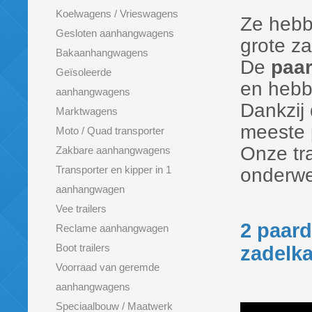
Koelwagens / Vrieswagens
Ze hebb
Gesloten aanhangwagens
grote z
Bakaanhangwagens
De
paar
Geïsoleerde
en hebbe
aanhangwagens
Dankzij
Marktwagens
meeste 
Moto / Quad transporter
Onze tra
Zakbare aanhangwagens
Transporter en kipper in 1
onderwe
aanhangwagen
Vee trailers
2 paard
Reclame aanhangwagen
Boot trailers
zadelk
Voorraad van geremde
aanhangwagens
Speciaalbouw / Maatwerk