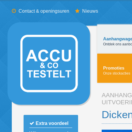
Contact & openingsuren
Nieuws
Aanhangwag
Ontdek ons aanb
Promoties
Onze stockacties
AANHAN
UITVOER
Dicken
Extra voordeel