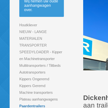
Wij nemen uw oude
aanhangwagen
over.
Houtkliever
NIEUW - LANGE
MATERIALEN
TRANSPORTER
SPEEDYLOADER - Kipper
en Machinetransporter
Multitransporters / Tiltbeds
Autotransporters
Kippers Ongeremd
Kippers Geremd
Machine transporters
Dickenh
Plateau aanhangwagens
aan trai
Paardentrailers