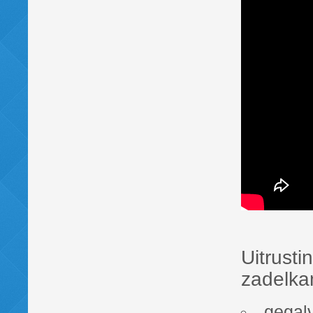
Uitrusti
zadelka
gegal