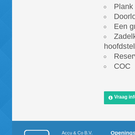
Plank 
Doorl
Een gr
Zadel
hoofdste
Reserv
COC
Vraag in
Opening
Accu & Co B.V.