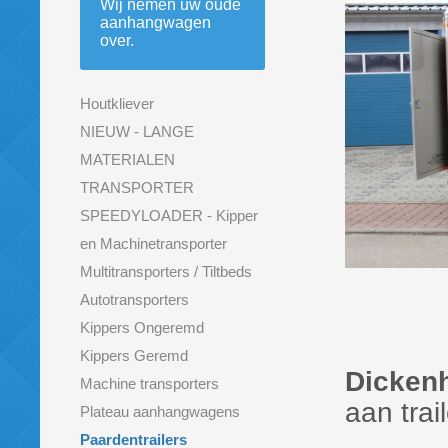
Wij nemen uw oude
aanhangwagen
over.
Houtkliever
NIEUW - LANGE
MATERIALEN
TRANSPORTER
SPEEDYLOADER - Kipper
en Machinetransporter
Multitransporters / Tiltbeds
Autotransporters
Kippers Ongeremd
Kippers Geremd
Dickenh
Machine transporters
aan trai
Plateau aanhangwagens
Paardentrailers