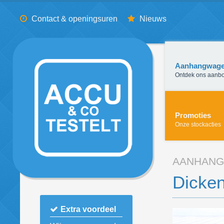
Contact & openingsuren
Nieuws
Aanhangwag
Ontdek ons aanb
Promoties
Onze stockacties
AANHAN
Dicken
Extra voordeel