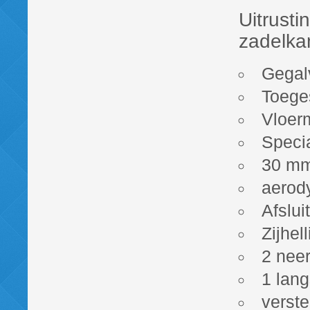
Uitrusti
zadelka
Gegal
Toeges
Vloer
Specia
30 mm 
aerod
Afslui
Zijhel
2 nee
1 lang
verste