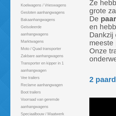
Ze hebb
Koelwagens / Vrieswagens
grote z
Gesloten aanhangwagens
De
paar
Bakaanhangwagens
en hebbe
Geïsoleerde
Dankzij
aanhangwagens
meeste 
Marktwagens
Moto / Quad transporter
Onze tra
Zakbare aanhangwagens
onderwe
Transporter en kipper in 1
aanhangwagen
Vee trailers
2 paard
Reclame aanhangwagen
Boot trailers
Voorraad van geremde
aanhangwagens
Speciaalbouw / Maatwerk