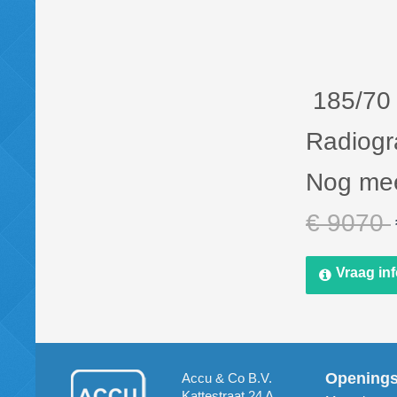
185/70
Radiogr
Nog mee
€ 9070
Vraag in
Opening
Accu & Co B.V.
Kattestraat 24 A