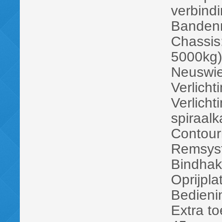
verbind
Banden
Chassis:
5000kg)
Neuswi
Verlich
Verlicht
spiraal
Contour
Remsyst
Bindhak
Oprijplat
Bedieni
Extra t