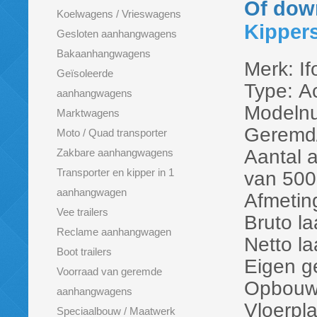
Of down
Koelwagens / Vrieswagens
Kippers
Gesloten aanhangwagens
Bakaanhangwagens
Merk: If
Geïsoleerde
Type: A
aanhangwagens
Modeln
Marktwagens
Geremd
Moto / Quad transporter
Aantal 
Zakbare aanhangwagens
Transporter en kipper in 1
van 500
aanhangwagen
Afmetin
Vee trailers
Bruto l
Reclame aanhangwagen
Netto l
Boot trailers
Eigen g
Voorraad van geremde
Opbouw:
aanhangwagens
Vloerpl
Speciaalbouw / Maatwerk