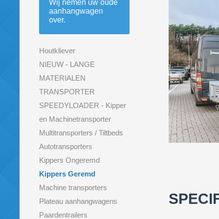
Wij nemen uw oude
aanhangwagen
over.
Houtkliever
NIEUW - LANGE
MATERIALEN
TRANSPORTER
SPEEDYLOADER - Kipper
en Machinetransporter
Multitransporters / Tiltbeds
Autotransporters
Kippers Ongeremd
Superdea
Kippers Geremd
Machine transporters
SPECI
Plateau aanhangwagens
Paardentrailers