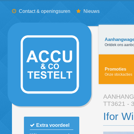
Contact & openingsuren
Nieuws
Aanhangwag
Ontdek ons aanb
Promoties
Onze stockacties
AANHAN
TT3621 - 
Ifor W
Extra voordeel