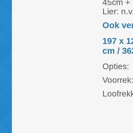
45cm + 
Lier: n.v.
Ook ver
197 x 1
cm / 36
Opties:
Voorrek
Loofrekk