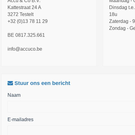
Accu & Co B.V.
Maandag - 
Kattestraat 24 A
Dinsdag t.e.
3272 Testelt
18u
+32 (0)13 78 11 29
Zaterdag - 
Zondag - Ge
BE 0817.325.661
info@accuco.be
Stuur ons een bericht
Naam
E-mailadres